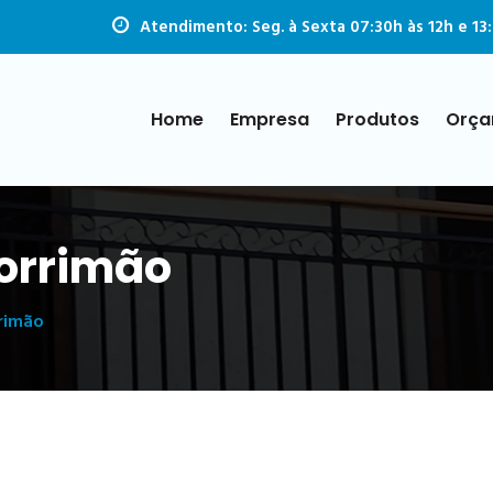
Atendimento: Seg. à Sexta 07:30h às 12h e 13:
Home
Empresa
Produtos
Orça
orrimão
rimão