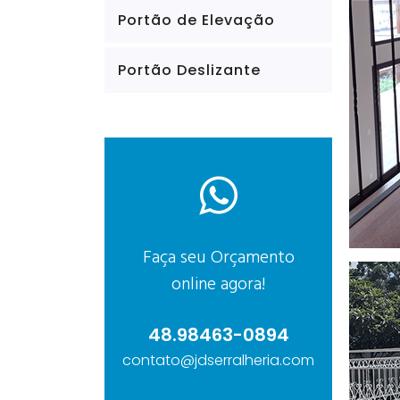
Portão de Elevação
Portão Deslizante
Faça seu Orçamento
online agora!
48.98463-0894
contato@jdserralheria.com