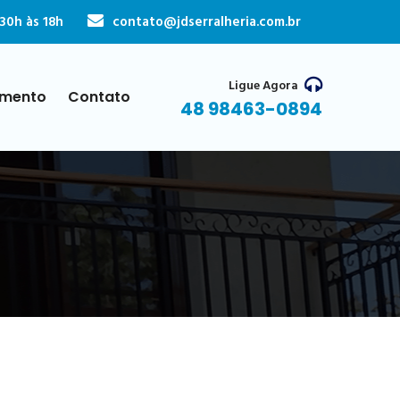
30h às 18h
contato@jdserralheria.com.br
Ligue Agora
mento
Contato
48 98463-0894